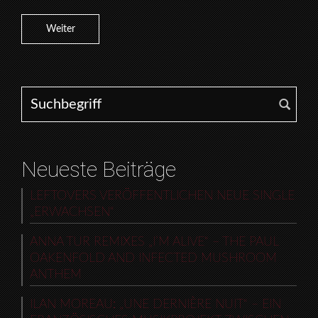
Weiter
Search for:
Neueste Beiträge
LEFTOVERS VERÖFFENTLICHEN NEUE SINGLE
„ERWACHSEN“
ANNA TUR REMIXES „I’M ALIVE“ – THE PAUL
OAKENFOLD AND INFECTED MUSHROOM
ANTHEM
ILAN MOREAU: „UNE DERNIÈRE NUIT“ – EIN