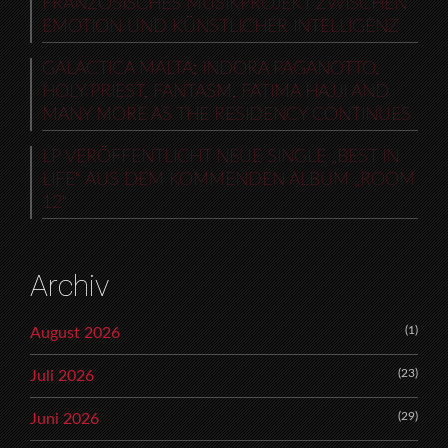
FRANZÖSISCHES MUSIKPROJEKT ZWISCHEN
EMOTION UND KÜNSTLICHER INTELLIGENZ
GALACTICA MALTA: INDORA PAGANOTTO,
HOLY PRIEST, FANTASM, FATIMA HAJJI AND
MANY MORE AS THE RESIDENCY CONTINUES
LP VERÖFFENTLICHT NEUE SINGLE „BEST IN
LIFE“ AUS DEM KOMMENDEN ALBUM „ROOM
12“
Archiv
(1)
August 2026
(23)
Juli 2026
(29)
Juni 2026