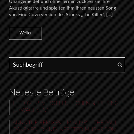
Unangemeldet und ohne Termin zückten sie ihre
Akustikgitarre und spielten ihm ihren neusten Song
vor: Eine Coverversion des Stücks „The Killer“, […]
Weiter
Search for:
Neueste Beiträge
LEFTOVERS VERÖFFENTLICHEN NEUE SINGLE
„ERWACHSEN“
ANNA TUR REMIXES „I’M ALIVE“ – THE PAUL
OAKENFOLD AND INFECTED MUSHROOM