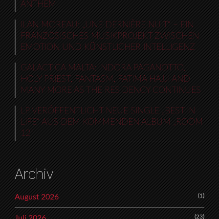
ANTHEM
ILAN MOREAU: „UNE DERNIÈRE NUIT“ – EIN
FRANZÖSISCHES MUSIKPROJEKT ZWISCHEN
EMOTION UND KÜNSTLICHER INTELLIGENZ
GALACTICA MALTA: INDORA PAGANOTTO,
HOLY PRIEST, FANTASM, FATIMA HAJJI AND
MANY MORE AS THE RESIDENCY CONTINUES
LP VERÖFFENTLICHT NEUE SINGLE „BEST IN
LIFE“ AUS DEM KOMMENDEN ALBUM „ROOM
12“
Archiv
(1)
August 2026
(23)
Juli 2026