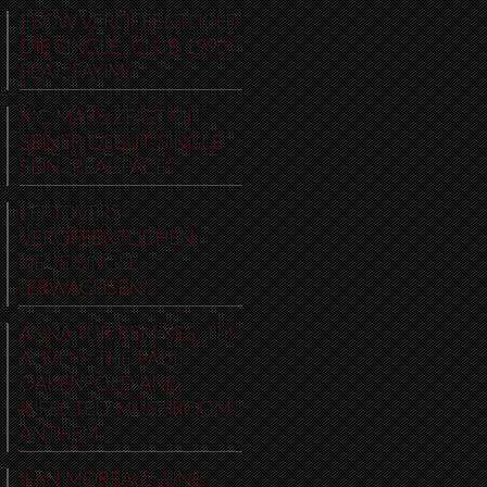
EBOW VERÖFFENTLICHT
DIE SINGLE „CLUB 1990“
FEAT. FAYIM
MC MARS ZEIGT MIT
SEINER DEBUT-SINGLE
SEIN „REAL FACE“
LEFTOVERS
VERÖFFENTLICHEN
NEUE SINGLE
„ERWACHSEN“
ANNA TUR REMIXES „I’M
ALIVE“ – THE PAUL
OAKENFOLD AND
INFECTED MUSHROOM
ANTHEM
ILAN MOREAU: „UNE