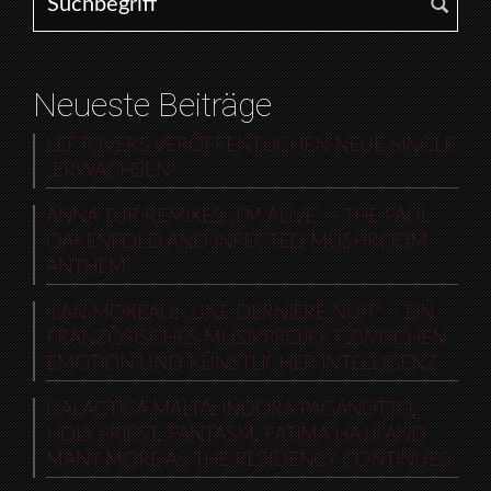
Neueste Beiträge
LEFTOVERS VERÖFFENTLICHEN NEUE SINGLE
„ERWACHSEN“
ANNA TUR REMIXES „I’M ALIVE“ – THE PAUL
OAKENFOLD AND INFECTED MUSHROOM
ANTHEM
ILAN MOREAU: „UNE DERNIÈRE NUIT“ – EIN
FRANZÖSISCHES MUSIKPROJEKT ZWISCHEN
EMOTION UND KÜNSTLICHER INTELLIGENZ
GALACTICA MALTA: INDORA PAGANOTTO,
HOLY PRIEST, FANTASM, FATIMA HAJJI AND
MANY MORE AS THE RESIDENCY CONTINUES