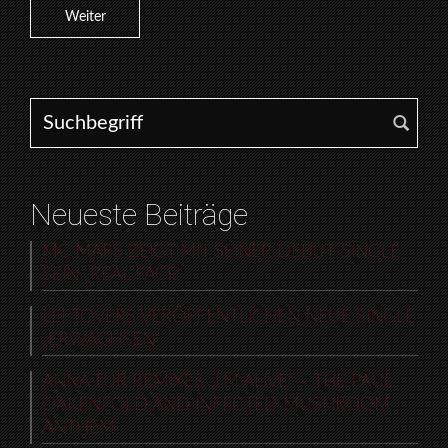
Weiter
Search for:
Neueste Beiträge
MC MARS ZEIGT MIT SEINER DEBUT-SINGLE
SEIN „REAL FACE“
LEFTOVERS VERÖFFENTLICHEN NEUE SINGLE
„ERWACHSEN“
ANNA TUR REMIXES „I’M ALIVE“ – THE PAUL
OAKENFOLD AND INFECTED MUSHROOM
ANTHEM