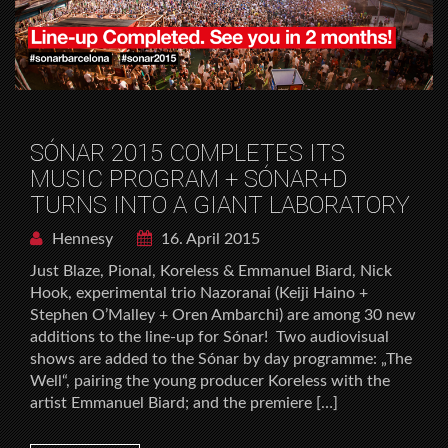
SÓNAR 2015 COMPLETES ITS
MUSIC PROGRAM + SÓNAR+D
TURNS INTO A GIANT LABORATORY
Hennesy
16. April 2015
Just Blaze, Pional, Koreless & Emmanuel Biard, Nick
Hook, experimental trio Nazoranai (Keiji Haino +
Stephen O’Malley + Oren Ambarchi) are among 30 new
additions to the line-up for Sónar! Two audiovisual
shows are added to the Sónar by day programme: „The
Well“, pairing the young producer Koreless with the
artist Emmanuel Biard; and the premiere […]