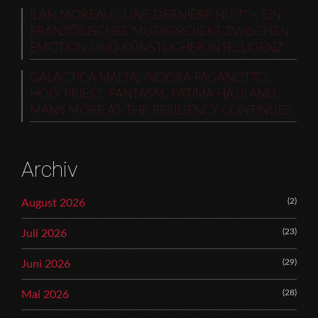
ILAN MOREAU: „UNE DERNIÈRE NUIT“ – EIN
FRANZÖSISCHES MUSIKPROJEKT ZWISCHEN
EMOTION UND KÜNSTLICHER INTELLIGENZ
GALACTICA MALTA: INDORA PAGANOTTO,
HOLY PRIEST, FANTASM, FATIMA HAJJI AND
MANY MORE AS THE RESIDENCY CONTINUES
Archiv
(2)
August 2026
(23)
Juli 2026
(29)
Juni 2026
(28)
Mai 2026