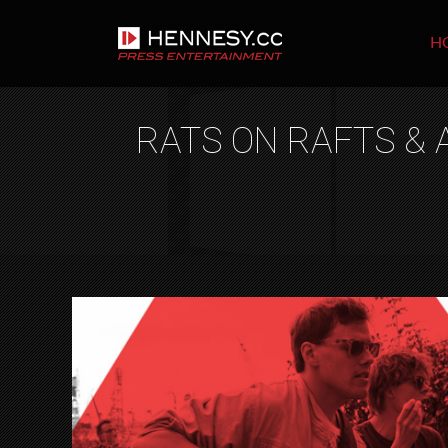
H
RATS ON RAFTS &