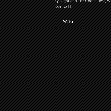
by Night and The Cool Quest, wit
Kuenta I […]
Weiter