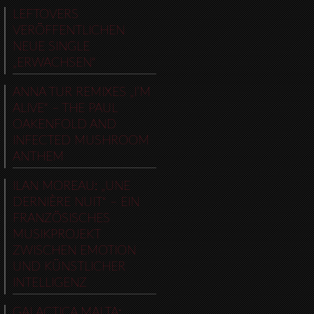
LEFTOVERS
VERÖFFENTLICHEN
NEUE SINGLE
„ERWACHSEN“
ANNA TUR REMIXES „I’M
ALIVE“ – THE PAUL
OAKENFOLD AND
INFECTED MUSHROOM
ANTHEM
ILAN MOREAU: „UNE
DERNIÈRE NUIT“ – EIN
FRANZÖSISCHES
MUSIKPROJEKT
ZWISCHEN EMOTION
UND KÜNSTLICHER
INTELLIGENZ
GALACTICA MALTA: