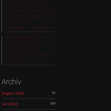
INDORA PAGANOTTO,
HOLY PRIEST, FANTASM,
FATIMA HAJJI AND MANY
MORE AS THE
RESIDENCY CONTINUES
LP VERÖFFENTLICHT
NEUE SINGLE „BEST IN
LIFE“ AUS DEM
KOMMENDEN ALBUM
„ROOM 12“
Archiv
(1)
August 2026
(23)
Juli 2026