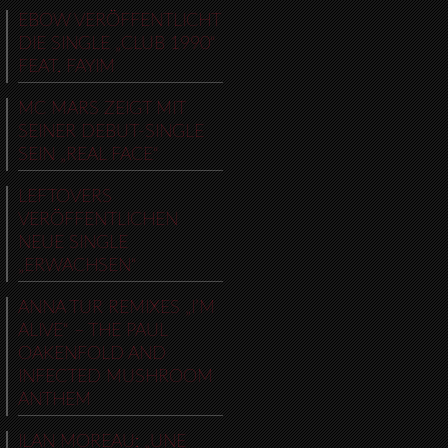
EBOW VERÖFFENTLICHT
DIE SINGLE „CLUB 1990“
FEAT. FAYIM
MC MARS ZEIGT MIT
SEINER DEBUT-SINGLE
SEIN „REAL FACE“
LEFTOVERS
VERÖFFENTLICHEN
NEUE SINGLE
„ERWACHSEN“
ANNA TUR REMIXES „I’M
ALIVE“ – THE PAUL
OAKENFOLD AND
INFECTED MUSHROOM
ANTHEM
ILAN MOREAU: „UNE