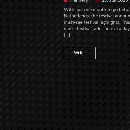
Hennesy
29. Juli 2015
With just one month to go befo
Netherlands, the festival announ
must-see festival highlights. Th
music festival, adds an extra da
[…]
Weiter