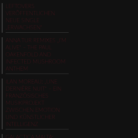
LEFTOVERS
VERÖFFENTLICHEN
NEUE SINGLE
„ERWACHSEN“
ANNA TUR REMIXES „I’M
ALIVE“ – THE PAUL
OAKENFOLD AND
INFECTED MUSHROOM
ANTHEM
ILAN MOREAU: „UNE
DERNIÈRE NUIT“ – EIN
FRANZÖSISCHES
MUSIKPROJEKT
ZWISCHEN EMOTION
UND KÜNSTLICHER
INTELLIGENZ
GALACTICA MALTA: