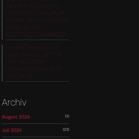
INDORA PAGANOTTO,
HOLY PRIEST, FANTASM,
FATIMA HAJJI AND MANY
MORE AS THE
RESIDENCY CONTINUES
LP VERÖFFENTLICHT
NEUE SINGLE „BEST IN
LIFE“ AUS DEM
KOMMENDEN ALBUM
„ROOM 12“
Archiv
(1)
August 2026
(23)
Juli 2026