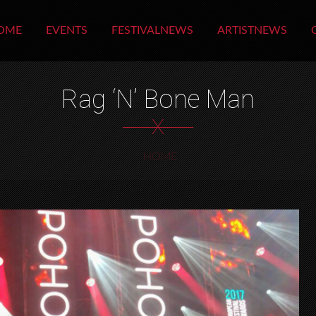
OME
EVENTS
FESTIVALNEWS
ARTISTNEWS
Rag ‘n’ Bone Man
X
HOME