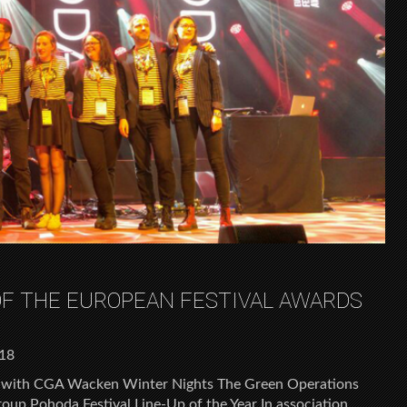
F THE EUROPEAN FESTIVAL AWARDS
018
on with CGA Wacken Winter Nights The Green Operations
oup Pohoda Festival Line-Up of the Year In association