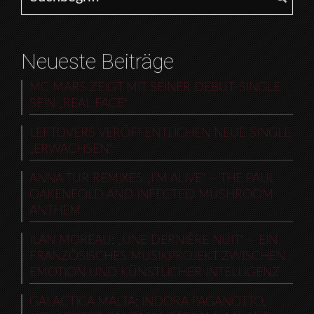
Neueste Beiträge
MC MARS ZEIGT MIT SEINER DEBUT-SINGLE
SEIN „REAL FACE“
LEFTOVERS VERÖFFENTLICHEN NEUE SINGLE
„ERWACHSEN“
ANNA TUR REMIXES „I’M ALIVE“ – THE PAUL
OAKENFOLD AND INFECTED MUSHROOM
ANTHEM
ILAN MOREAU: „UNE DERNIÈRE NUIT“ – EIN
FRANZÖSISCHES MUSIKPROJEKT ZWISCHEN
EMOTION UND KÜNSTLICHER INTELLIGENZ
GALACTICA MALTA: INDORA PAGANOTTO,