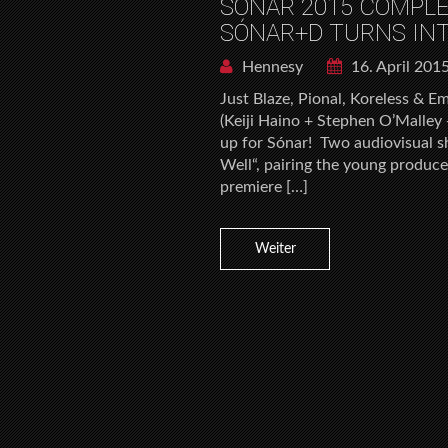
SÓNAR 2015 COMPLE
SÓNAR+D TURNS INT
Hennesy
16. April 201
Just Blaze, Pional, Koreless & 
(Keiji Haino + Stephen O’Malley
up for Sónar! Two audiovisual 
Well“, pairing the young produce
premiere […]
Weiter