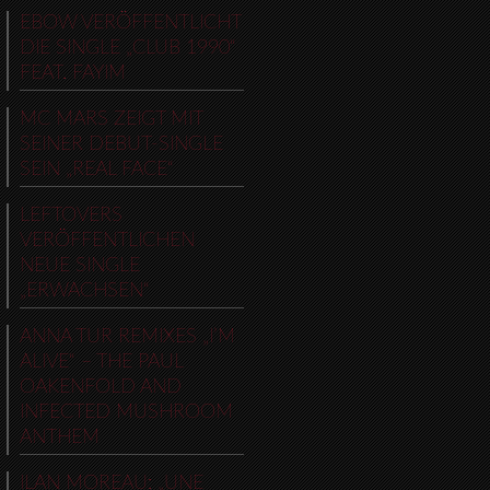
EBOW VERÖFFENTLICHT
DIE SINGLE „CLUB 1990“
FEAT. FAYIM
MC MARS ZEIGT MIT
SEINER DEBUT-SINGLE
SEIN „REAL FACE“
LEFTOVERS
VERÖFFENTLICHEN
NEUE SINGLE
„ERWACHSEN“
ANNA TUR REMIXES „I’M
ALIVE“ – THE PAUL
OAKENFOLD AND
INFECTED MUSHROOM
ANTHEM
ILAN MOREAU: „UNE