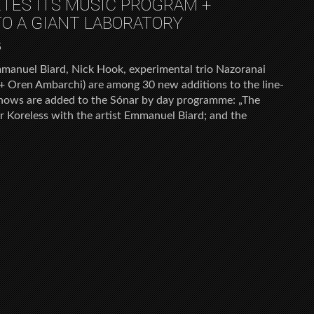
TES ITS MUSIC PROGRAM +
O A GIANT LABORATORY
5
Emmanuel Biard, Nick Hook, experimental trio Nazoranai
 + Oren Ambarchi) are among 30 new additions to the line-
shows are added to the Sónar by day programme: „The
r Koreless with the artist Emmanuel Biard; and the