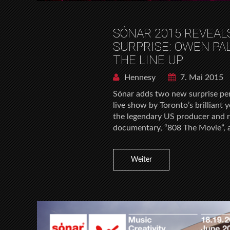
SÓNAR 2015 REVEAL
SURPRISE: OWEN PA
THE LINE UP
Hennesy
7. Mai 2015
Sónar adds two new surprise per
live show by Toronto’s brilliant
the legendary US producer and re
documentary, “808 The Movie”, 
Weiter