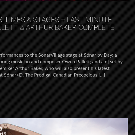
S TIMES & STAGES + LAST MINUTE
LLETT & ARTHUR BAKER COMPLETE
formances to the SonarVillage stage at Sónar by Day: a
 young musician and composer Owen Pallett; and a dj set by
mixer Arthur Baker, who will also present his latest
at Sónar+D. The Prodigal Canadian Precocious […]