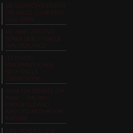
EBOW VERÖFFENTLICHT
DIE SINGLE „CLUB 1990“
FEAT. FAYIM
MC MARS ZEIGT MIT
SEINER DEBUT-SINGLE
SEIN „REAL FACE“
LEFTOVERS
VERÖFFENTLICHEN
NEUE SINGLE
„ERWACHSEN“
ANNA TUR REMIXES „I’M
ALIVE“ – THE PAUL
OAKENFOLD AND
INFECTED MUSHROOM
ANTHEM
ILAN MOREAU: „UNE