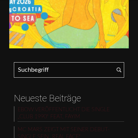
Search for:
Neueste Beiträge
EBOW VERÖFFENTLICHT DIE SINGLE
„CLUB 1990“ FEAT. FAYIM
MC MARS ZEIGT MIT SEINER DEBUT-
SINGLE SEIN „REAL FACE“