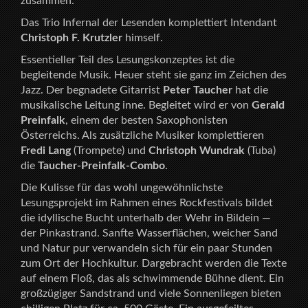
zusammen.
Das Trio Infernal der Lesenden komplettiert Intendant
Christoph F. Krutzler
himself.
Essentieller Teil des Lesungskonzeptes ist die
begleitende Musik. Heuer steht sie ganz im Zeichen des
Jazz. Der begnadete Gitarrist
Peter Taucher
hat die
musikalische Leitung inne. Begleitet wird er von
Gerald
Preinfalk
, einem der besten Saxophonisten
Österreichs. Als zusätzliche Musiker komplettieren
Fredi Lang
(Trompete) und
Christoph Wundrak
(Tuba)
die
Taucher-Preinfalk-Combo
.
Die Kulisse für das wohl ungewöhnlichste
Lesungsprojekt im Rahmen eines Rockfestivals bildet
die idyllische Bucht unterhalb der Wehr in Bildein —
der Pinkastrand. Sanfte Wasserflächen, weicher Sand
und Natur pur verwandeln sich für ein paar Stunden
zum Ort der Hochkultur. Dargebracht werden die Texte
auf einem Floß, das als schwimmende Bühne dient. Ein
großzügiger Sandstrand und viele Sonnenliegen bieten