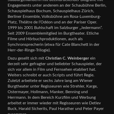
Engagements unter anderem an der Schaubühne Berlin,
Schauspielhaus Bochum, Schauspielhaus Zürich,
Berliner Ensemble, Volksbühne am Rosa-Luxemburg-
Platz, Théâtre de l’Odéon und an der Pariser Oper.
1999 bis 2001 Buhlschaft im Salzburger „Jedermann“.
Seit 2009 Ensemblemitglied im Burgtheater. Etliche
Filme und Hörbuchproduktionen, auch als
Synchronsprecherin (etwa für Cate Blanchett in der
Herr-der-Ringe-Trilogie).
Dazu gesellt sich mit
Christian C. Weinberger
ein
derzeit sehr gefragter und beliebter Schauspieler, der
sich vor allem in Film und Fernsehen etabliert hat.
Weiters schreibt er auch Scripts und führt Regie.
Zuletzt arbeitete er sechs Jahre lang am Wiener
Burgtheater unter Regisseuren wie Strehler, Karge,
Ostermayer, Hollmann, Manker, Benning und
Herrmann. In dem Bereich Kurzfilm und Werbung
arbeitet er immer wieder mit Regisseuren wie Detlev
Buck, Harald Sicherits, Paul Harather und Peter Payer