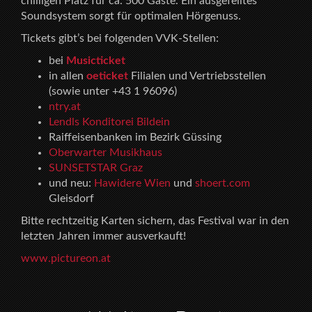
chilligen Platz für ca. 500 Gäste. Ein ausgefeiltes
Soundsystem sorgt für optimalen Hörgenuss.
Tickets gibt’s bei folgenden VVK-Stellen:
bei
Musicticket
in allen
oeticket
Filialen und Vertriebsstellen
(sowie unter +43 1 96096)
ntry.at
Lendls Konditorei Bildein
Raiffeisenbanken im Bezirk Güssing
Oberwarter Musikhaus
SUNSETSTAR Graz
und neu:
Hawidere Wien
und
shoert.com
Gleisdorf
Bitte rechtzeitig Karten sichern, das Festival war in den
letzten Jahren immer ausverkauft!
www.pictureon.at