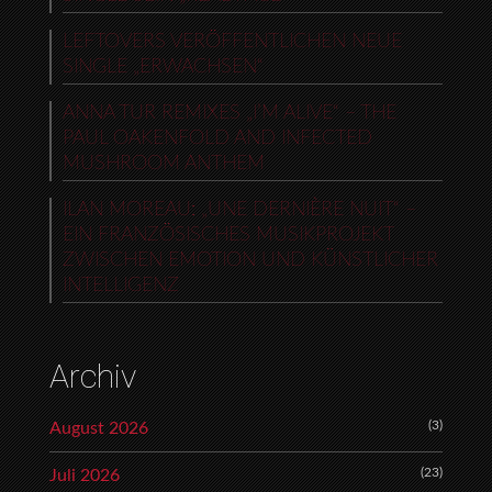
LEFTOVERS VERÖFFENTLICHEN NEUE
SINGLE „ERWACHSEN“
ANNA TUR REMIXES „I’M ALIVE“ – THE
PAUL OAKENFOLD AND INFECTED
MUSHROOM ANTHEM
ILAN MOREAU: „UNE DERNIÈRE NUIT“ –
EIN FRANZÖSISCHES MUSIKPROJEKT
ZWISCHEN EMOTION UND KÜNSTLICHER
INTELLIGENZ
Archiv
(3)
August 2026
(23)
Juli 2026