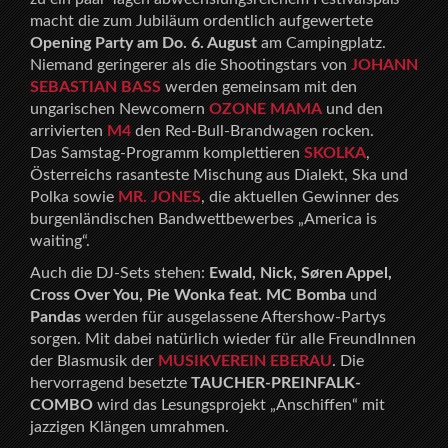
macht die zum Jubiläum ordentlich aufgewertete
Opening Party am Do. 6. August
am Campingplatz.
Niemand geringerer als die Shootingstars von
JOHANN
SEBASTIAN BASS
werden gemeinsam mit den
ungarischen Newcomern
OZONE MAMA
und den
arrivierten
M4
den Red-Bull-Brandwagen rocken.
Das Samstag-Programm komplettieren
SKOLKA
,
Österreichs rasanteste Mischung aus Dialekt, Ska und
Polka sowie
MR. JONES
, die aktuellen Gewinner des
burgenländischen Bandwettbewerbes „America is
waiting“.
Auch die DJ-Sets stehen:
Ewald, Nick,
Søren Appel,
Cross Over You, Pie Wonka feat. MC Bomba
und
Pandas
werden für ausgelassene Aftershow-Partys
sorgen. Mit dabei natürlich wieder für alle FreundInnen
der Blasmusik der
MUSIKVEREIN EBERAU
. Die
hervorragend besetzte
TAUCHER-PREINFALK-
COMBO
wird das Lesungsprojekt „Anschiffen“ mit
jazzigen Klängen umrahmen.