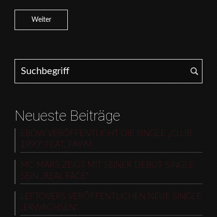
Weiter
Search for:
Neueste Beiträge
EBOW VERÖFFENTLICHT DIE SINGLE „CLUB
1990“ FEAT. FAYIM
MC MARS ZEIGT MIT SEINER DEBUT-SINGLE
SEIN „REAL FACE“
LEFTOVERS VERÖFFENTLICHEN NEUE SINGLE
„ERWACHSEN“