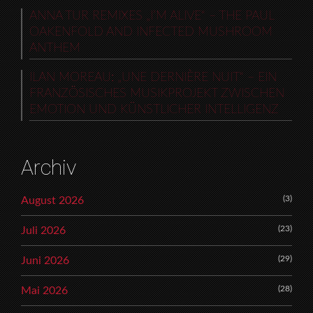
ANNA TUR REMIXES „I’M ALIVE“ – THE PAUL
OAKENFOLD AND INFECTED MUSHROOM
ANTHEM
ILAN MOREAU: „UNE DERNIÈRE NUIT“ – EIN
FRANZÖSISCHES MUSIKPROJEKT ZWISCHEN
EMOTION UND KÜNSTLICHER INTELLIGENZ
Archiv
(3)
August 2026
(23)
Juli 2026
(29)
Juni 2026
(28)
Mai 2026