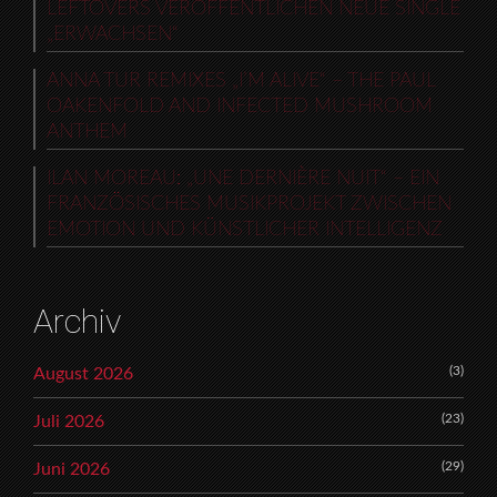
LEFTOVERS VERÖFFENTLICHEN NEUE SINGLE
„ERWACHSEN“
ANNA TUR REMIXES „I’M ALIVE“ – THE PAUL
OAKENFOLD AND INFECTED MUSHROOM
ANTHEM
ILAN MOREAU: „UNE DERNIÈRE NUIT“ – EIN
FRANZÖSISCHES MUSIKPROJEKT ZWISCHEN
EMOTION UND KÜNSTLICHER INTELLIGENZ
Archiv
(3)
August 2026
(23)
Juli 2026
(29)
Juni 2026