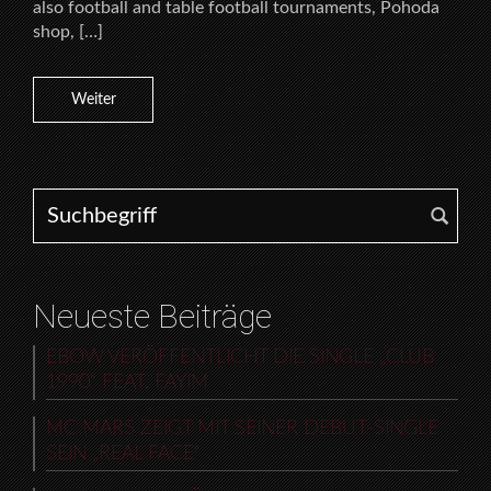
also football and table football tournaments, Pohoda
shop, […]
Weiter
Search for:
Neueste Beiträge
EBOW VERÖFFENTLICHT DIE SINGLE „CLUB
1990“ FEAT. FAYIM
MC MARS ZEIGT MIT SEINER DEBUT-SINGLE
SEIN „REAL FACE“