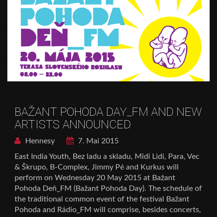
BAŽANT POHODA DAY_FM AND NEW
ARTISTS ANNOUNCED
Hennesy
7. Mai 2015
East India Youth, Bez ladu a skladu, Midi Lidi, Para, Vec
& Škrupo, B-Complex, Jimmy Pé and Kurkus will
perform on Wednesday 20 May 2015 at Bažant
Pohoda Deň_FM (Bažant Pohoda Day). The schedule of
the traditional common event of the festival Bažant
Pohoda and Rádio_FM will comprise, besides concerts,