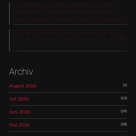
GALACTICA MALTA: INDORA PAGANOTTO,
HOLY PRIEST, FANTASM, FATIMA HAJJI AND
MANY MORE AS THE RESIDENCY CONTINUES
LP VERÖFFENTLICHT NEUE SINGLE „BEST IN
LIFE“ AUS DEM KOMMENDEN ALBUM „ROOM
12“
Archiv
(1)
August 2026
(23)
Juli 2026
(29)
Juni 2026
(28)
Mai 2026