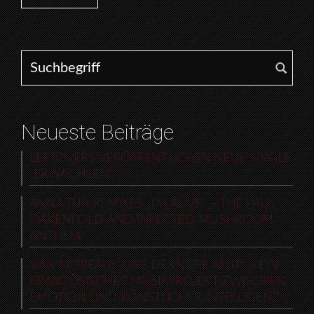
Search for:
Neueste Beiträge
LEFTOVERS VERÖFFENTLICHEN NEUE SINGLE
„ERWACHSEN“
ANNA TUR REMIXES „I’M ALIVE“ – THE PAUL
OAKENFOLD AND INFECTED MUSHROOM
ANTHEM
ILAN MOREAU: „UNE DERNIÈRE NUIT“ – EIN
FRANZÖSISCHES MUSIKPROJEKT ZWISCHEN
EMOTION UND KÜNSTLICHER INTELLIGENZ