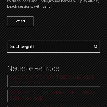
to disco icons and underground heroes will play all-day
beach sessions, with daily […]
Weiter
Search for:
Neueste Beiträge
EBOW VERÖFFENTLICHT DIE SINGLE „CLUB
1990“ FEAT. FAYIM
MC MARS ZEIGT MIT SEINER DEBUT-SINGLE
SEIN „REAL FACE“