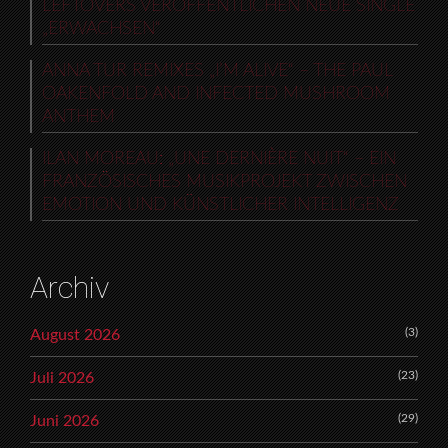
LEFTOVERS VERÖFFENTLICHEN NEUE SINGLE
„ERWACHSEN“
ANNA TUR REMIXES „I’M ALIVE“ – THE PAUL
OAKENFOLD AND INFECTED MUSHROOM
ANTHEM
ILAN MOREAU: „UNE DERNIÈRE NUIT“ – EIN
FRANZÖSISCHES MUSIKPROJEKT ZWISCHEN
EMOTION UND KÜNSTLICHER INTELLIGENZ
Archiv
(3)
August 2026
(23)
Juli 2026
(29)
Juni 2026