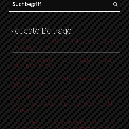
Neueste Beiträge
EBOW VERÖFFENTLICHT DIE SINGLE „CLUB
1990“ FEAT. FAYIM
MC MARS ZEIGT MIT SEINER DEBUT-SINGLE
SEIN „REAL FACE“
LEFTOVERS VERÖFFENTLICHEN NEUE SINGLE
„ERWACHSEN“
ANNA TUR REMIXES „I’M ALIVE“ – THE PAUL
OAKENFOLD AND INFECTED MUSHROOM
ANTHEM
ILAN MOREAU: „UNE DERNIÈRE NUIT“ – EIN