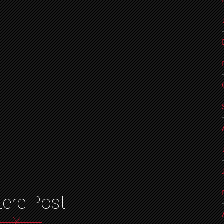
tere Post
X