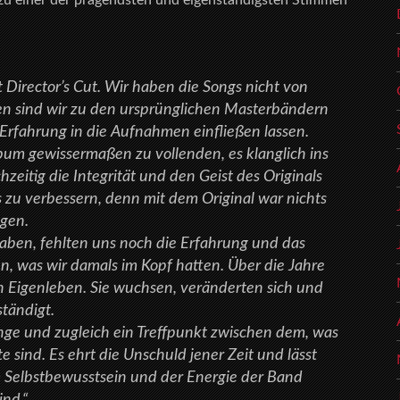
zu einer der prägendsten und eigenständigsten Stimmen
t Director’s Cut. Wir haben die Songs nicht von
n sind wir zu den ursprünglichen Masterbändern
Erfahrung in die Aufnahmen einfließen lassen.
lbum gewissermaßen zu vollenden, es klanglich ins
zeitig die Integrität und den Geist des Originals
 zu verbessern, denn mit dem Original war nichts
igen.
ben, fehlten uns noch die Erfahrung und das
n, was wir damals im Kopf hatten. Über die Jahre
n Eigenleben. Sie wuchsen, veränderten sich und
tändigt.
änge und zugleich ein Treffpunkt zwischen dem, was
 sind. Es ehrt die Unschuld jener Zeit und lässt
em Selbstbewusstsein und der Energie der Band
ind.“