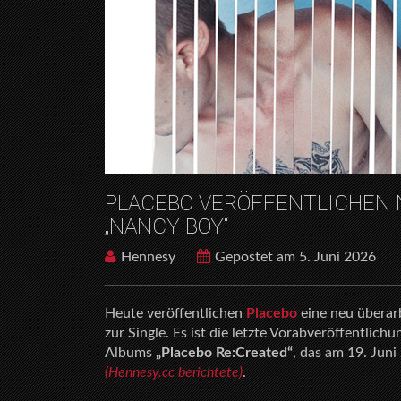
PLACEBO VERÖFFENTLICHEN 
„NANCY BOY“
Hennesy
Gepostet am 5. Juni 2026
Heute veröffentlichen
Placebo
eine neu überar
zur Single. Es ist die letzte Vorabveröffentli
Albums
„Placebo Re:Created“
, das am 19. Jun
(Hennesy.cc berichtete)
.