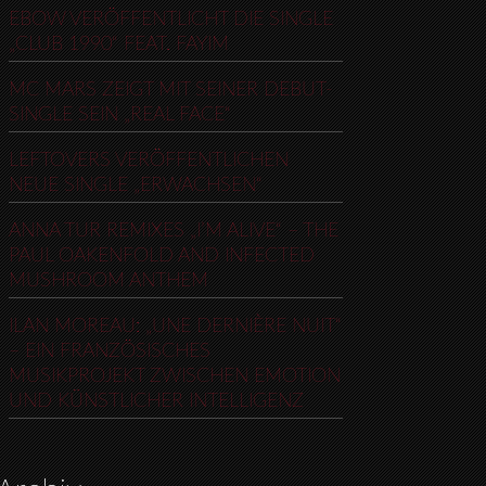
EBOW VERÖFFENTLICHT DIE SINGLE
„CLUB 1990“ FEAT. FAYIM
MC MARS ZEIGT MIT SEINER DEBUT-
SINGLE SEIN „REAL FACE“
LEFTOVERS VERÖFFENTLICHEN
NEUE SINGLE „ERWACHSEN“
ANNA TUR REMIXES „I’M ALIVE“ – THE
PAUL OAKENFOLD AND INFECTED
MUSHROOM ANTHEM
ILAN MOREAU: „UNE DERNIÈRE NUIT“
– EIN FRANZÖSISCHES
MUSIKPROJEKT ZWISCHEN EMOTION
UND KÜNSTLICHER INTELLIGENZ