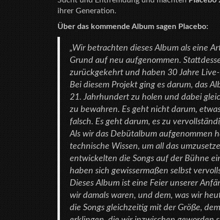
Sucht und Entfremdung und machten
Placebo
ihrer Generation.
Über das kommende Album sagen Placebo:
„Wir betrachten dieses Album als eine Ar
Grund auf neu aufgenommen. Stattdesse
zurückgekehrt und haben 30 Jahre Live-
Bei diesem Projekt ging es darum, das A
21. Jahrhundert zu holen und dabei gleich
zu bewahren. Es geht nicht darum, etwas
falsch. Es geht darum, es zu vervollständ
Als wir das Debütalbum aufgenommen ha
technische Wissen, um all das umzusetze
entwickelten die Songs auf der Bühne ei
haben sich gewissermaßen selbst vervolls
Dieses Album ist eine Feier unserer Anf
wir damals waren, und dem, was wir heute
die Songs gleichzeitig mit der Größe, d
erklingen, die wir inzwischen geworden s