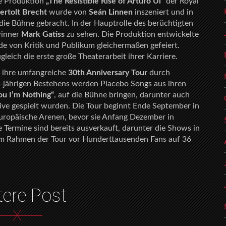
ie Produktion
„The Resistible Rise of Arturo Ui“
der Royal
ertolt Brecht
wurde von
Seán Linnen
inszeniert und in
die Bühne gebracht. In der Hauptrolle des berüchtigten
winner
Mark Gatiss
zu sehen. Die Produktion entwickelte
de von Kritik und Publikum gleichermaßen gefeiert.
leich die erste große Theaterarbeit ihrer Karriere.
m ihre umfangreiche
30th Anniversary Tour
durch
0-jährigen Bestehens werden Placebo Songs aus ihren
ou I’m Nothing“
, auf die Bühne bringen, darunter auch
 live gespielt wurden. Die Tour beginnt Ende September in
europäische Arenen, bevor sie Anfang Dezember in
 Termine sind bereits ausverkauft, darunter die Shows in
m Rahmen der Tour vor Hunderttausenden Fans auf 36
tere Post
X