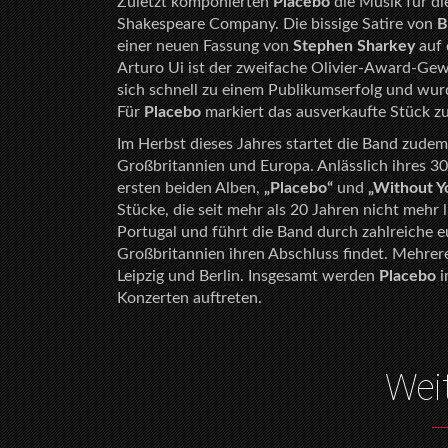
Zuletzt komponierten
Placebo
die Musik für d
Shakespeare Company. Die bissige Satire von
B
einer neuen Fassung von
Stephen Sharkey
auf 
Arturo Ui ist der zweifache Olivier-Award-Ge
sich schnell zu einem Publikumserfolg und wur
Für
Placebo
markiert das ausverkaufte Stück zug
Im Herbst dieses Jahres startet die Band zude
Großbritannien und Europa. Anlässlich ihres 3
ersten beiden Alben,
„Placebo“
und
„Without Y
Stücke, die seit mehr als 20 Jahren nicht mehr
Portugal und führt die Band durch zahlreiche 
Großbritannien ihren Abschluss findet. Mehrere
Leipzig und Berlin. Insgesamt werden
Placebo
i
Konzerten auftreten.
Wei