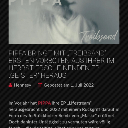
HOME
RELEASES
PIPPA BRINGT MIT „TREIBSAND“ ERSTEN VORBOTEN
AUS IHRER IM HERBST ERSCHEINENDEN EP
„GEISTER“ HERAUS
PIPPA BRINGT MIT „TREIBSAND“
ERSTEN VORBOTEN AUS IHRER IM
HERBST ERSCHEINENDEN EP
„GEISTER“ HERAUS
Hennesy
Gepostet am 1. Juli 2022
Im Vorjahr hat
PIPPA
ihre EP „Lifestream“
herausgebracht und 2022 mit einem Rückgriff darauf in
Form des Jo Stöckholzer Remix von „Maske“ eröffnet.
Doch dahinter Untätigkeit zu vermuten wäre völlig