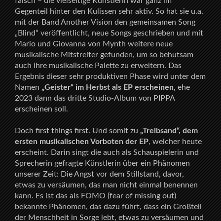
falsch – die vielseitige Künstlerin war ganz im
Gegenteil hinter den Kulissen sehr aktiv. So hat sie u.a.
mit der Band Another Vision den gemeinsamen Song
„Blind“ veröffentlicht, neue Songs geschrieben und mit
Mario und Giovanna von Mynth weitere neue
musikalische Mitstreiter gefunden, um so behutsam
auch ihre musikalische Palette zu erweitern. Das
Ergebnis dieser sehr produktiven Phase wird unter dem
Namen
„Geister“ im Herbst als EP erscheinen
, ehe
2023 dann das dritte Studio-Album von PIPPA
erscheinen soll.
Doch first things first. Und somit zu
„Treibsand“, dem
ersten musikalischen Vorboten der EP
, welcher heute
erscheint. Darin singt die auch als Schauspielerin und
Sprecherin gefragte Künstlerin über ein Phänomen
unserer Zeit: Die Angst vor dem Stillstand, davor,
etwas zu versäumen, das man nicht einmal benennen
kann. Es ist das als FOMO (fear of missing out)
bekannte Phänomen, das dazu führt, dass ein Großteil
der Menschheit in Sorge lebt, etwas zu versäumen und