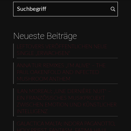
Search for:
Neueste Beiträge
LEFTOVERS VERÖFFENTLICHEN NEUE
SINGLE „ERWACHSEN“
ANNA TUR REMIXES „I’M ALIVE“ – THE
PAUL OAKENFOLD AND INFECTED
MUSHROOM ANTHEM
ILAN MOREAU: „UNE DERNIÈRE NUIT“ –
EIN FRANZÖSISCHES MUSIKPROJEKT
ZWISCHEN EMOTION UND KÜNSTLICHER
INTELLIGENZ
GALACTICA MALTA: INDORA PAGANOTTO,
HOLY PRIEST, FANTASM, FATIMA HAJJI