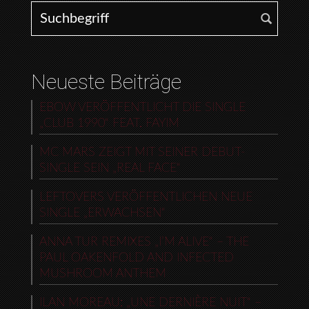
Search for:
Neueste Beiträge
EBOW VERÖFFENTLICHT DIE SINGLE
„CLUB 1990“ FEAT. FAYIM
MC MARS ZEIGT MIT SEINER DEBUT-
SINGLE SEIN „REAL FACE“
LEFTOVERS VERÖFFENTLICHEN NEUE
SINGLE „ERWACHSEN“
ANNA TUR REMIXES „I’M ALIVE“ – THE
PAUL OAKENFOLD AND INFECTED
MUSHROOM ANTHEM
ILAN MOREAU: „UNE DERNIÈRE NUIT“ –