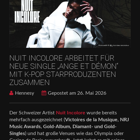
HOME
RELEASES
NUIT INCOLORE ARBEITET FÜR NEUE SINGLE „ANGE
ET DÉMON“ MIT K-POP STARPRODUZENTEN
ZUSAMMEN
NUIT INCOLORE ARBEITET FÜR
NEUE SINGLE „ANGE ET DÉMON“
MIT K-POP STARPRODUZENTEN
ZUSAMMEN
Hennesy
Gepostet am 26. Mai 2026
Der Schweizer Artist
Nuit Incolore
wurde bereits
mehrfach ausgezeichnet (
Victoires de la Musique, NRJ
Music Awards, Gold-Album, Diamant- und Gold-
Singles
) und hat große Venues wie das Olympia oder