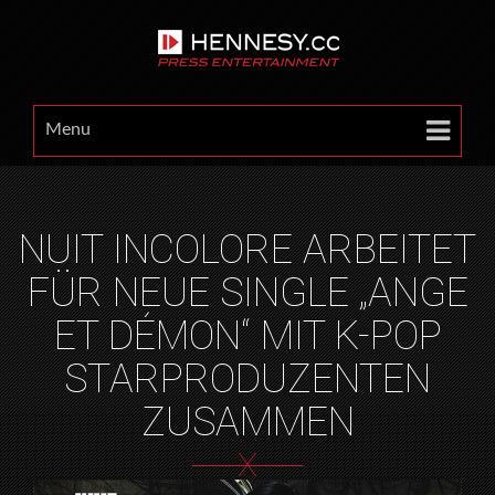
Menu
NUIT INCOLORE ARBEITET
FÜR NEUE SINGLE „ANGE
ET DÉMON“ MIT K-POP
STARPRODUZENTEN
ZUSAMMEN
X