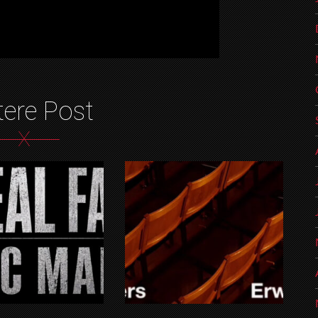
tere Post
X