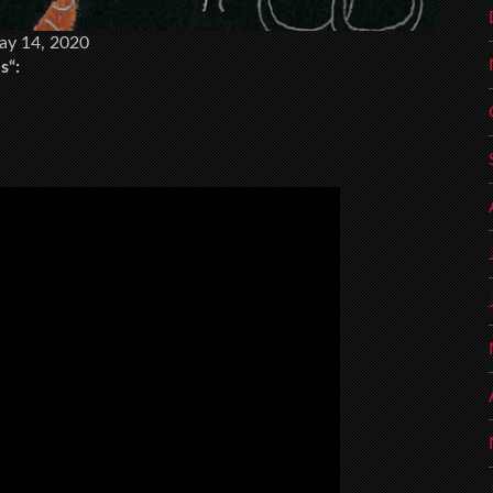
ay 14, 2020
s“: