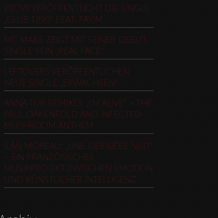
EBOW VERÖFFENTLICHT DIE SINGLE
„CLUB 1990“ FEAT. FAYIM
MC MARS ZEIGT MIT SEINER DEBUT-
SINGLE SEIN „REAL FACE“
LEFTOVERS VERÖFFENTLICHEN
NEUE SINGLE „ERWACHSEN“
ANNA TUR REMIXES „I’M ALIVE“ – THE
PAUL OAKENFOLD AND INFECTED
MUSHROOM ANTHEM
ILAN MOREAU: „UNE DERNIÈRE NUIT“
– EIN FRANZÖSISCHES
MUSIKPROJEKT ZWISCHEN EMOTION
UND KÜNSTLICHER INTELLIGENZ