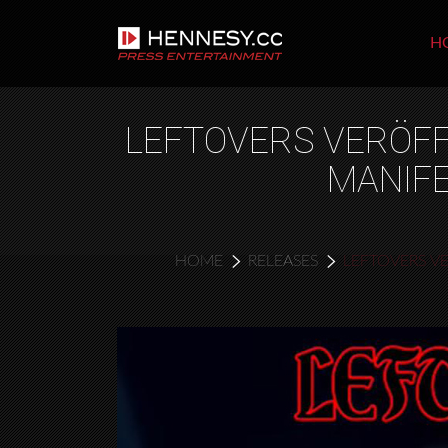
H
LEFTOVERS VERÖFF
MANIF
HOME
RELEASES
LEFTOVERS V