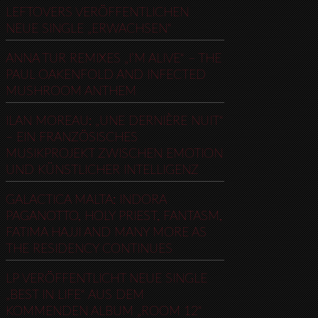
LEFTOVERS VERÖFFENTLICHEN
NEUE SINGLE „ERWACHSEN“
ANNA TUR REMIXES „I’M ALIVE“ – THE
PAUL OAKENFOLD AND INFECTED
MUSHROOM ANTHEM
ILAN MOREAU: „UNE DERNIÈRE NUIT“
– EIN FRANZÖSISCHES
MUSIKPROJEKT ZWISCHEN EMOTION
UND KÜNSTLICHER INTELLIGENZ
GALACTICA MALTA: INDORA
PAGANOTTO, HOLY PRIEST, FANTASM,
FATIMA HAJJI AND MANY MORE AS
THE RESIDENCY CONTINUES
LP VERÖFFENTLICHT NEUE SINGLE
„BEST IN LIFE“ AUS DEM
KOMMENDEN ALBUM „ROOM 12“