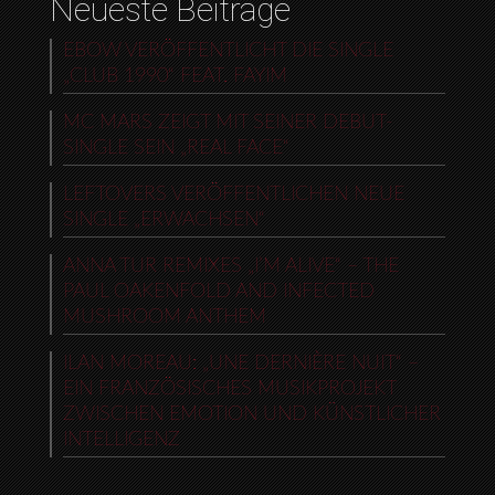
Neueste Beiträge
EBOW VERÖFFENTLICHT DIE SINGLE
„CLUB 1990“ FEAT. FAYIM
MC MARS ZEIGT MIT SEINER DEBUT-
SINGLE SEIN „REAL FACE“
LEFTOVERS VERÖFFENTLICHEN NEUE
SINGLE „ERWACHSEN“
ANNA TUR REMIXES „I’M ALIVE“ – THE
PAUL OAKENFOLD AND INFECTED
MUSHROOM ANTHEM
ILAN MOREAU: „UNE DERNIÈRE NUIT“ –
EIN FRANZÖSISCHES MUSIKPROJEKT
ZWISCHEN EMOTION UND KÜNSTLICHER
INTELLIGENZ