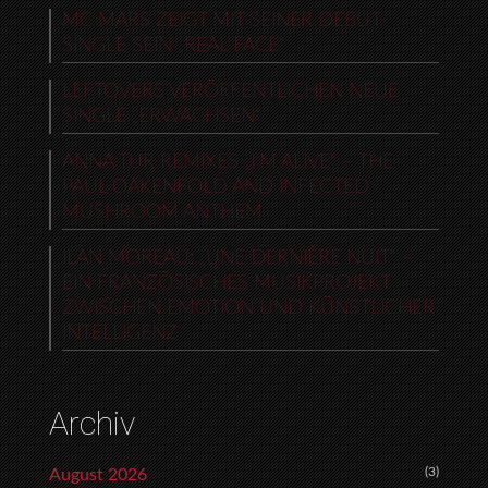
MC MARS ZEIGT MIT SEINER DEBUT-
SINGLE SEIN „REAL FACE“
LEFTOVERS VERÖFFENTLICHEN NEUE
SINGLE „ERWACHSEN“
ANNA TUR REMIXES „I’M ALIVE“ – THE
PAUL OAKENFOLD AND INFECTED
MUSHROOM ANTHEM
ILAN MOREAU: „UNE DERNIÈRE NUIT“ –
EIN FRANZÖSISCHES MUSIKPROJEKT
ZWISCHEN EMOTION UND KÜNSTLICHER
INTELLIGENZ
Archiv
(3)
August 2026