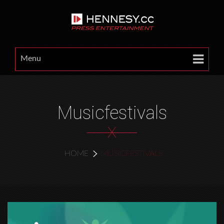
Menu
Musicfestivals
X
HOME
MUSICFESTIVALS