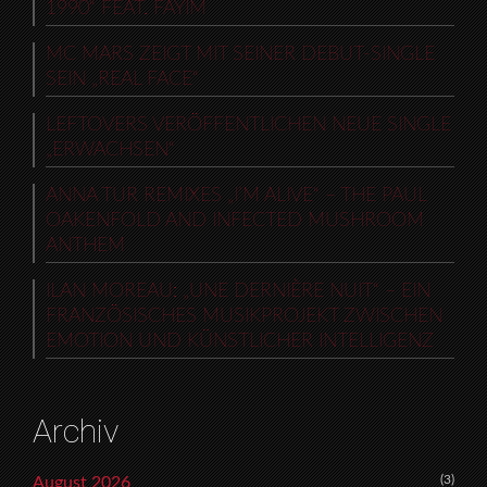
1990“ FEAT. FAYIM
MC MARS ZEIGT MIT SEINER DEBUT-SINGLE
SEIN „REAL FACE“
LEFTOVERS VERÖFFENTLICHEN NEUE SINGLE
„ERWACHSEN“
ANNA TUR REMIXES „I’M ALIVE“ – THE PAUL
OAKENFOLD AND INFECTED MUSHROOM
ANTHEM
ILAN MOREAU: „UNE DERNIÈRE NUIT“ – EIN
FRANZÖSISCHES MUSIKPROJEKT ZWISCHEN
EMOTION UND KÜNSTLICHER INTELLIGENZ
Archiv
(3)
August 2026