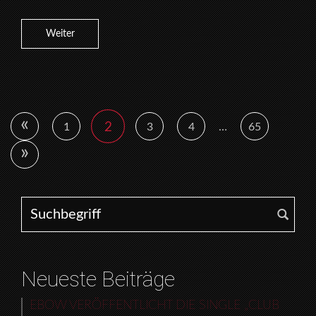
Weiter
«
2
1
3
4
…
65
»
Search for:
Neueste Beiträge
EBOW VERÖFFENTLICHT DIE SINGLE „CLUB