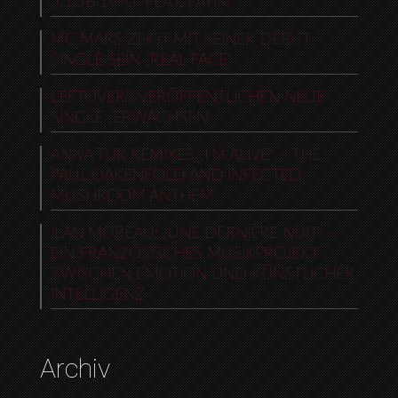
„CLUB 1990“ FEAT. FAYIM
MC MARS ZEIGT MIT SEINER DEBUT-
SINGLE SEIN „REAL FACE“
LEFTOVERS VERÖFFENTLICHEN NEUE
SINGLE „ERWACHSEN“
ANNA TUR REMIXES „I’M ALIVE“ – THE
PAUL OAKENFOLD AND INFECTED
MUSHROOM ANTHEM
ILAN MOREAU: „UNE DERNIÈRE NUIT“ –
EIN FRANZÖSISCHES MUSIKPROJEKT
ZWISCHEN EMOTION UND KÜNSTLICHER
INTELLIGENZ
Archiv