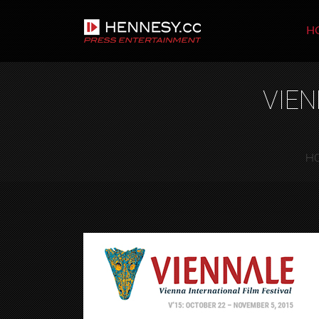
H
VIEN
H