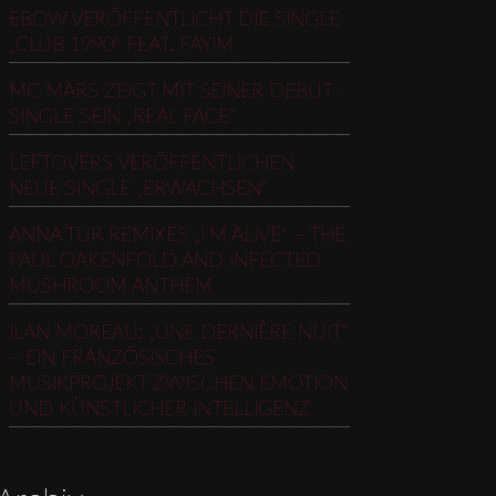
EBOW VERÖFFENTLICHT DIE SINGLE
„CLUB 1990“ FEAT. FAYIM
MC MARS ZEIGT MIT SEINER DEBUT-
SINGLE SEIN „REAL FACE“
LEFTOVERS VERÖFFENTLICHEN
NEUE SINGLE „ERWACHSEN“
ANNA TUR REMIXES „I’M ALIVE“ – THE
PAUL OAKENFOLD AND INFECTED
MUSHROOM ANTHEM
ILAN MOREAU: „UNE DERNIÈRE NUIT“
– EIN FRANZÖSISCHES
MUSIKPROJEKT ZWISCHEN EMOTION
UND KÜNSTLICHER INTELLIGENZ