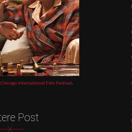
e
Chicago International Film Festival
.
tere Post
X