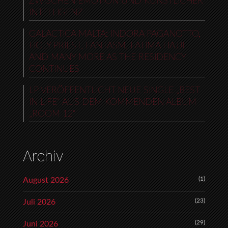
ZWISCHEN EMOTION UND KÜNSTLICHER
INTELLIGENZ
GALACTICA MALTA: INDORA PAGANOTTO,
HOLY PRIEST, FANTASM, FATIMA HAJJI
AND MANY MORE AS THE RESIDENCY
CONTINUES
LP VERÖFFENTLICHT NEUE SINGLE „BEST
IN LIFE“ AUS DEM KOMMENDEN ALBUM
„ROOM 12“
Archiv
(1)
August 2026
(23)
Juli 2026
(29)
Juni 2026