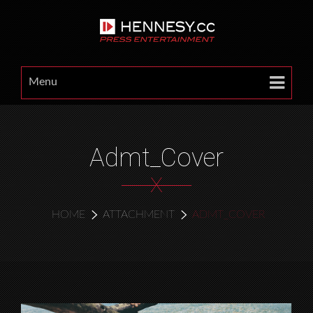
Menu
Admt_Cover
X
HOME
ATTACHMENT
ADMT_COVER