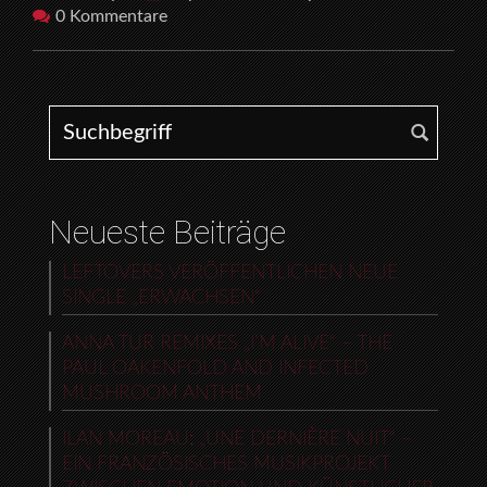
0 Kommentare
Search for:
Neueste Beiträge
LEFTOVERS VERÖFFENTLICHEN NEUE
SINGLE „ERWACHSEN“
ANNA TUR REMIXES „I’M ALIVE“ – THE
PAUL OAKENFOLD AND INFECTED
MUSHROOM ANTHEM
ILAN MOREAU: „UNE DERNIÈRE NUIT“ –
EIN FRANZÖSISCHES MUSIKPROJEKT