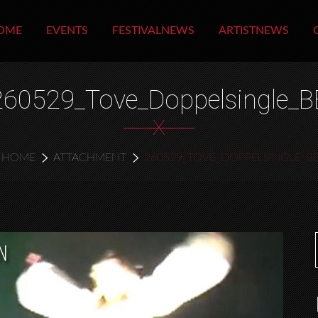
OME
EVENTS
FESTIVALNEWS
ARTISTNEWS
260529_Tove_Doppelsingle_B
X
HOME
ATTACHMENT
260529_TOVE_DOPPELSINGLE_B