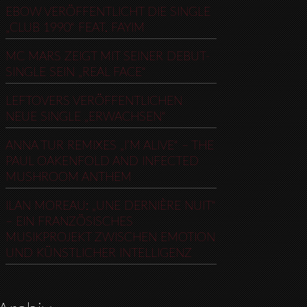
EBOW VERÖFFENTLICHT DIE SINGLE
„CLUB 1990“ FEAT. FAYIM
MC MARS ZEIGT MIT SEINER DEBUT-
SINGLE SEIN „REAL FACE“
LEFTOVERS VERÖFFENTLICHEN
NEUE SINGLE „ERWACHSEN“
ANNA TUR REMIXES „I’M ALIVE“ – THE
PAUL OAKENFOLD AND INFECTED
MUSHROOM ANTHEM
ILAN MOREAU: „UNE DERNIÈRE NUIT“
– EIN FRANZÖSISCHES
MUSIKPROJEKT ZWISCHEN EMOTION
UND KÜNSTLICHER INTELLIGENZ