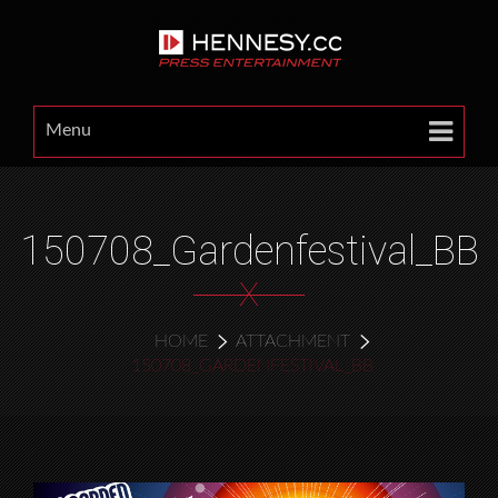
Menu
150708_Gardenfestival_BB
X
HOME
ATTACHMENT
150708_GARDENFESTIVAL_BB