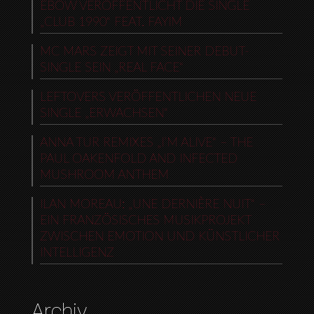
EBOW VERÖFFENTLICHT DIE SINGLE
„CLUB 1990“ FEAT. FAYIM
MC MARS ZEIGT MIT SEINER DEBUT-
SINGLE SEIN „REAL FACE“
LEFTOVERS VERÖFFENTLICHEN NEUE
SINGLE „ERWACHSEN“
ANNA TUR REMIXES „I’M ALIVE“ – THE
PAUL OAKENFOLD AND INFECTED
MUSHROOM ANTHEM
ILAN MOREAU: „UNE DERNIÈRE NUIT“ –
EIN FRANZÖSISCHES MUSIKPROJEKT
ZWISCHEN EMOTION UND KÜNSTLICHER
INTELLIGENZ
Archiv