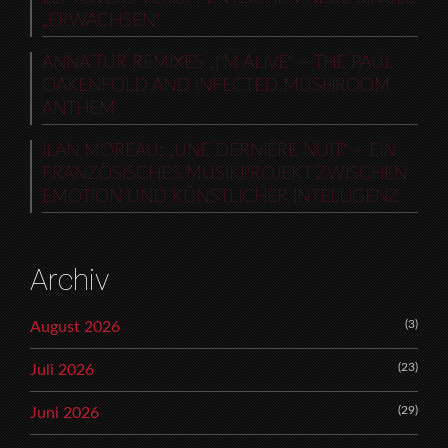
„ERWACHSEN“
ANNA TUR REMIXES „I’M ALIVE“ – THE PAUL
OAKENFOLD AND INFECTED MUSHROOM
ANTHEM
ILAN MOREAU: „UNE DERNIÈRE NUIT“ – EIN
FRANZÖSISCHES MUSIKPROJEKT ZWISCHEN
EMOTION UND KÜNSTLICHER INTELLIGENZ
Archiv
(3)
August 2026
(23)
Juli 2026
(29)
Juni 2026