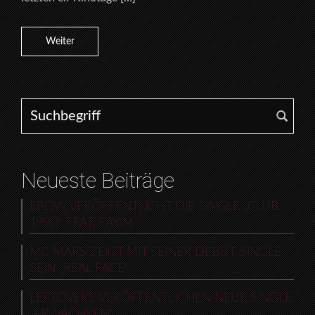
Weiter
Search for:
Neueste Beiträge
EBOW VERÖFFENTLICHT DIE SINGLE „CLUB
1990“ FEAT. FAYIM
MC MARS ZEIGT MIT SEINER DEBUT-SINGLE
SEIN „REAL FACE“
LEFTOVERS VERÖFFENTLICHEN NEUE SINGLE
„ERWACHSEN“