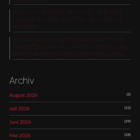
ANNA TUR REMIXES „I’M ALIVE“ – THE PAUL
OAKENFOLD AND INFECTED MUSHROOM
ANTHEM
ILAN MOREAU: „UNE DERNIÈRE NUIT“ – EIN
FRANZÖSISCHES MUSIKPROJEKT ZWISCHEN
EMOTION UND KÜNSTLICHER INTELLIGENZ
Archiv
(3)
August 2026
(23)
Juli 2026
(29)
Juni 2026
(28)
Mai 2026