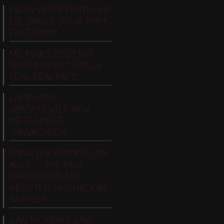
EBOW VERÖFFENTLICHT
DIE SINGLE „CLUB 1990“
FEAT. FAYIM
MC MARS ZEIGT MIT
SEINER DEBUT-SINGLE
SEIN „REAL FACE“
LEFTOVERS
VERÖFFENTLICHEN
NEUE SINGLE
„ERWACHSEN“
ANNA TUR REMIXES „I’M
ALIVE“ – THE PAUL
OAKENFOLD AND
INFECTED MUSHROOM
ANTHEM
ILAN MOREAU: „UNE