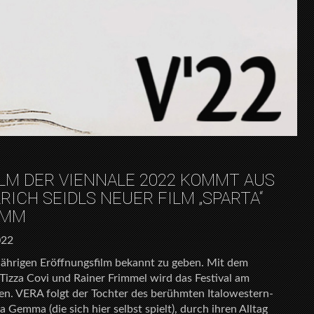
LM DER VIENNALE 2022 KOMMT AUS
ICH SEIDLS NEUER FILM „SPARTA“
AMM
022
sjährigen Eröffnungsfilm bekannt zu geben. Mit dem
Tizza Covi und Rainer Frimmel wird das Festival am
en. VERA folgt der Tochter des berühmten Italowestern-
 Gemma (die sich hier selbst spielt), durch ihren Alltag