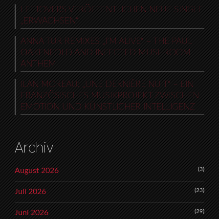
LEFTOVERS VERÖFFENTLICHEN NEUE SINGLE
„ERWACHSEN“
ANNA TUR REMIXES „I’M ALIVE“ – THE PAUL
OAKENFOLD AND INFECTED MUSHROOM
ANTHEM
ILAN MOREAU: „UNE DERNIÈRE NUIT“ – EIN
FRANZÖSISCHES MUSIKPROJEKT ZWISCHEN
EMOTION UND KÜNSTLICHER INTELLIGENZ
Archiv
(3)
August 2026
(23)
Juli 2026
(29)
Juni 2026