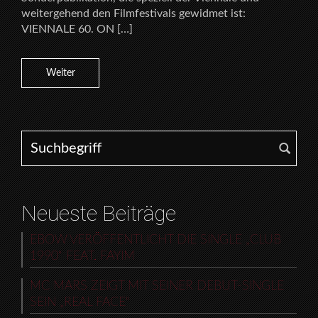
weitergehend den Filmfestivals gewidmet ist:
VIENNALE 60. ON […]
Weiter
Search for:
Neueste Beiträge
EBOW VERÖFFENTLICHT DIE SINGLE „CLUB
1990“ FEAT. FAYIM
MC MARS ZEIGT MIT SEINER DEBUT-SINGLE
SEIN „REAL FACE“