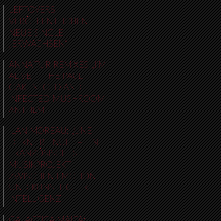
LEFTOVERS
VERÖFFENTLICHEN
NEUE SINGLE
„ERWACHSEN“
ANNA TUR REMIXES „I’M
ALIVE“ – THE PAUL
OAKENFOLD AND
INFECTED MUSHROOM
ANTHEM
ILAN MOREAU: „UNE
DERNIÈRE NUIT“ – EIN
FRANZÖSISCHES
MUSIKPROJEKT
ZWISCHEN EMOTION
UND KÜNSTLICHER
INTELLIGENZ
GALACTICA MALTA: