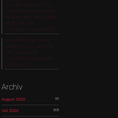
INDORA PAGANOTTO,
HOLY PRIEST, FANTASM,
FATIMA HAJJI AND MANY
MORE AS THE
RESIDENCY CONTINUES
LP VERÖFFENTLICHT
NEUE SINGLE „BEST IN
LIFE“ AUS DEM
KOMMENDEN ALBUM
„ROOM 12“
Archiv
(1)
August 2026
(23)
Juli 2026