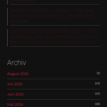
„ERWACHSEN“
ANNA TUR REMIXES „I’M ALIVE“ – THE PAUL
OAKENFOLD AND INFECTED MUSHROOM
ANTHEM
ILAN MOREAU: „UNE DERNIÈRE NUIT“ – EIN
FRANZÖSISCHES MUSIKPROJEKT ZWISCHEN
EMOTION UND KÜNSTLICHER INTELLIGENZ
Archiv
(3)
August 2026
(23)
Juli 2026
(29)
Juni 2026
(28)
Mai 2026