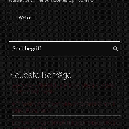
wurde „Until The Sun Comes Up“ vom […]
Weiter
Search for:
Neueste Beiträge
EBOW VERÖFFENTLICHT DIE SINGLE „CLUB
1990“ FEAT. FAYIM
MC MARS ZEIGT MIT SEINER DEBUT-SINGLE
SEIN „REAL FACE“
LEFTOVERS VERÖFFENTLICHEN NEUE SINGLE