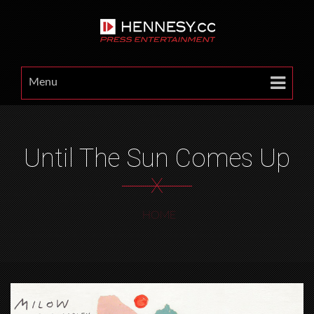
Menu
Until The Sun Comes Up
X
HOME