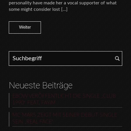
personality have made her a vocal supporter of what
some might consider lost […]
Weiter
Search for:
Neueste Beiträge
EBOW VERÖFFENTLICHT DIE SINGLE „CLUB
1990“ FEAT. FAYIM
MC MARS ZEIGT MIT SEINER DEBUT-SINGLE
SEIN „REAL FACE“