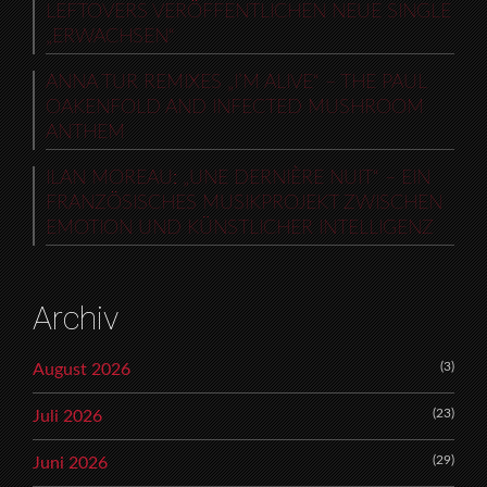
LEFTOVERS VERÖFFENTLICHEN NEUE SINGLE
„ERWACHSEN“
ANNA TUR REMIXES „I’M ALIVE“ – THE PAUL
OAKENFOLD AND INFECTED MUSHROOM
ANTHEM
ILAN MOREAU: „UNE DERNIÈRE NUIT“ – EIN
FRANZÖSISCHES MUSIKPROJEKT ZWISCHEN
EMOTION UND KÜNSTLICHER INTELLIGENZ
Archiv
(3)
August 2026
(23)
Juli 2026
(29)
Juni 2026