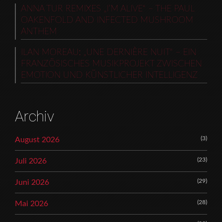
ANNA TUR REMIXES „I’M ALIVE“ – THE PAUL
OAKENFOLD AND INFECTED MUSHROOM
ANTHEM
ILAN MOREAU: „UNE DERNIÈRE NUIT“ – EIN
FRANZÖSISCHES MUSIKPROJEKT ZWISCHEN
EMOTION UND KÜNSTLICHER INTELLIGENZ
Archiv
(3)
August 2026
(23)
Juli 2026
(29)
Juni 2026
(28)
Mai 2026