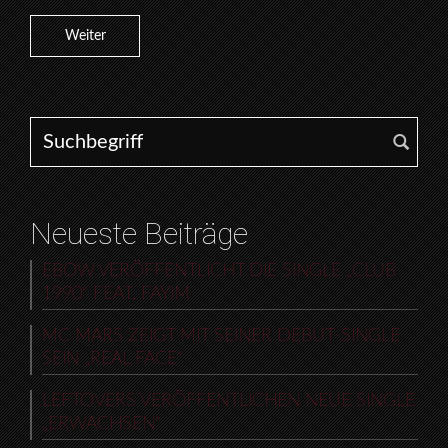
Weiter
Search for:
Neueste Beiträge
EBOW VERÖFFENTLICHT DIE SINGLE „CLUB
1990“ FEAT. FAYIM
MC MARS ZEIGT MIT SEINER DEBUT-SINGLE
SEIN „REAL FACE“
LEFTOVERS VERÖFFENTLICHEN NEUE SINGLE
„ERWACHSEN“