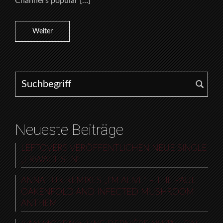
Channel’s popular […]
Weiter
Search for:
Neueste Beiträge
LEFTOVERS VERÖFFENTLICHEN NEUE SINGLE
„ERWACHSEN“
ANNA TUR REMIXES „I’M ALIVE“ – THE PAUL
OAKENFOLD AND INFECTED MUSHROOM
ANTHEM