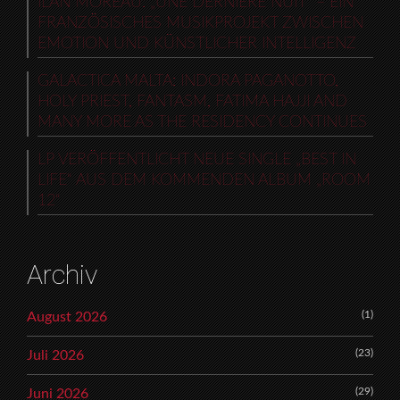
ILAN MOREAU: „UNE DERNIÈRE NUIT“ – EIN
FRANZÖSISCHES MUSIKPROJEKT ZWISCHEN
EMOTION UND KÜNSTLICHER INTELLIGENZ
GALACTICA MALTA: INDORA PAGANOTTO,
HOLY PRIEST, FANTASM, FATIMA HAJJI AND
MANY MORE AS THE RESIDENCY CONTINUES
LP VERÖFFENTLICHT NEUE SINGLE „BEST IN
LIFE“ AUS DEM KOMMENDEN ALBUM „ROOM
12“
Archiv
(1)
August 2026
(23)
Juli 2026
(29)
Juni 2026