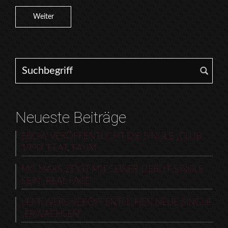
Weiter
Search for:
Neueste Beiträge
EBOW VERÖFFENTLICHT DIE SINGLE „CLUB
1990“ FEAT. FAYIM
MC MARS ZEIGT MIT SEINER DEBUT-SINGLE
SEIN „REAL FACE“
LEFTOVERS VERÖFFENTLICHEN NEUE SINGLE
„ERWACHSEN“