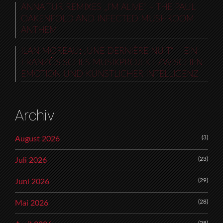
ANNA TUR REMIXES „I’M ALIVE“ – THE PAUL
OAKENFOLD AND INFECTED MUSHROOM
ANTHEM
ILAN MOREAU: „UNE DERNIÈRE NUIT“ – EIN
FRANZÖSISCHES MUSIKPROJEKT ZWISCHEN
EMOTION UND KÜNSTLICHER INTELLIGENZ
Archiv
(3)
August 2026
(23)
Juli 2026
(29)
Juni 2026
(28)
Mai 2026