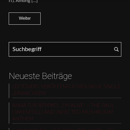
IT). Among […]
Weiter
Search for:
Neueste Beiträge
LEFTOVERS VERÖFFENTLICHEN NEUE SINGLE
„ERWACHSEN“
ANNA TUR REMIXES „I’M ALIVE“ – THE PAUL
OAKENFOLD AND INFECTED MUSHROOM
ANTHEM