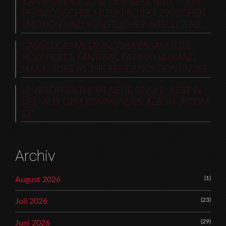
ILAN MOREAU: „UNE DERNIÈRE NUIT“ – EIN
FRANZÖSISCHES MUSIKPROJEKT ZWISCHEN
EMOTION UND KÜNSTLICHER INTELLIGENZ
GALACTICA MALTA: INDORA PAGANOTTO,
HOLY PRIEST, FANTASM, FATIMA HAJJI AND
MANY MORE AS THE RESIDENCY CONTINUES
LP VERÖFFENTLICHT NEUE SINGLE „BEST IN
LIFE“ AUS DEM KOMMENDEN ALBUM „ROOM
12“
Archiv
(1)
August 2026
(23)
Juli 2026
(29)
Juni 2026