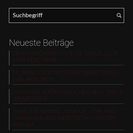
Search for:
Neueste Beiträge
EBOW VERÖFFENTLICHT DIE SINGLE „CLUB
1990“ FEAT. FAYIM
MC MARS ZEIGT MIT SEINER DEBUT-SINGLE
SEIN „REAL FACE“
LEFTOVERS VERÖFFENTLICHEN NEUE SINGLE
„ERWACHSEN“
ANNA TUR REMIXES „I’M ALIVE“ – THE PAUL
OAKENFOLD AND INFECTED MUSHROOM
ANTHEM