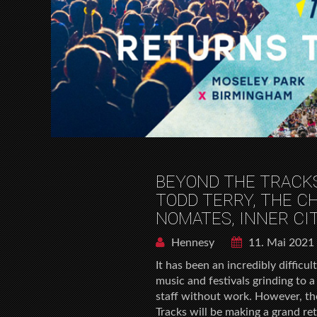
BEYOND THE TRACK
TODD TERRY, THE CH
NOMATES, INNER CI
Hennesy
11. Mai 2021
It has been an incredibly difficu
music and festivals grinding to a
staff without work. However, th
Tracks will be making a grand re