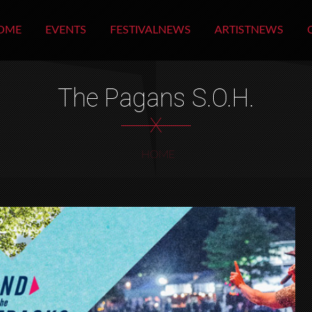
OME
EVENTS
FESTIVALNEWS
ARTISTNEWS
The Pagans S.O.H.
X
HOME