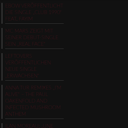
EBOW VERÖFFENTLICHT
DIE SINGLE „CLUB 1990“
FEAT. FAYIM
MC MARS ZEIGT MIT
SEINER DEBUT-SINGLE
SEIN „REAL FACE“
LEFTOVERS
VERÖFFENTLICHEN
NEUE SINGLE
„ERWACHSEN“
ANNA TUR REMIXES „I’M
ALIVE“ – THE PAUL
OAKENFOLD AND
INFECTED MUSHROOM
ANTHEM
ILAN MOREAU: „UNE