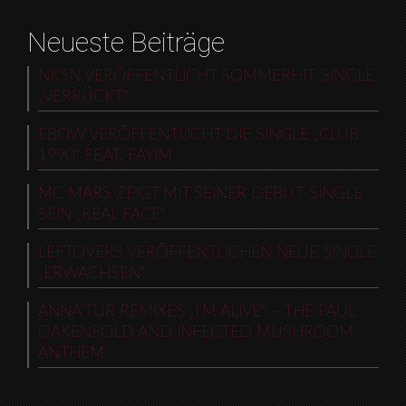
Neueste Beiträge
NKSN VERÖFFENTLICHT SOMMERHIT-SINGLE
„VERRÜCKT“
EBOW VERÖFFENTLICHT DIE SINGLE „CLUB
1990“ FEAT. FAYIM
MC MARS ZEIGT MIT SEINER DEBUT-SINGLE
SEIN „REAL FACE“
LEFTOVERS VERÖFFENTLICHEN NEUE SINGLE
„ERWACHSEN“
ANNA TUR REMIXES „I’M ALIVE“ – THE PAUL
OAKENFOLD AND INFECTED MUSHROOM
ANTHEM