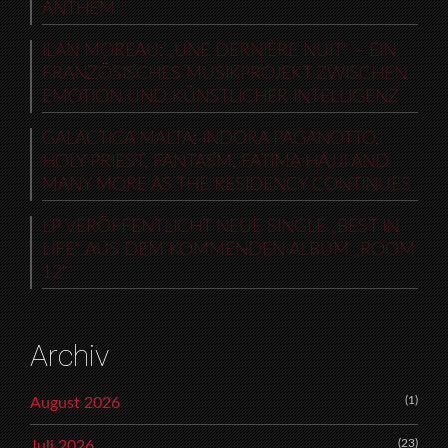
ANTHEM
ILAN MOREAU: „UNE DERNIÈRE NUIT“ – EIN
FRANZÖSISCHES MUSIKPROJEKT ZWISCHEN
EMOTION UND KÜNSTLICHER INTELLIGENZ
GALACTICA MALTA: INDORA PAGANOTTO,
HOLY PRIEST, FANTASM, FATIMA HAJJI AND
MANY MORE AS THE RESIDENCY CONTINUES
LP VERÖFFENTLICHT NEUE SINGLE „BEST IN
LIFE“ AUS DEM KOMMENDEN ALBUM „ROOM
12“
Archiv
(1)
August 2026
(23)
Juli 2026