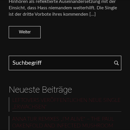
Hinhören als reflektierte Auseinandersetzung mit der
Einsicht, dass Hass niemandem weiterhilft. Die Single
ist der dritte Vorbote ihres kommenden […]
Weiter
Search for:
Neueste Beiträge
LEFTOVERS VERÖFFENTLICHEN NEUE SINGLE
„ERWACHSEN“
ANNA TUR REMIXES „I’M ALIVE“ – THE PAUL
OAKENFOLD AND INFECTED MUSHROOM