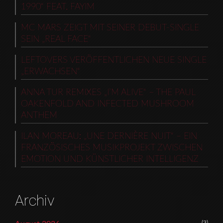
1990“ FEAT. FAYIM
MC MARS ZEIGT MIT SEINER DEBUT-SINGLE
SEIN „REAL FACE“
LEFTOVERS VERÖFFENTLICHEN NEUE SINGLE
„ERWACHSEN“
ANNA TUR REMIXES „I’M ALIVE“ – THE PAUL
OAKENFOLD AND INFECTED MUSHROOM
ANTHEM
ILAN MOREAU: „UNE DERNIÈRE NUIT“ – EIN
FRANZÖSISCHES MUSIKPROJEKT ZWISCHEN
EMOTION UND KÜNSTLICHER INTELLIGENZ
Archiv
(3)