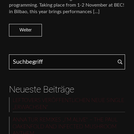
programming. Taking place from 1-2 November at BEC!
in Bilbao, this year brings performances […]
Weiter
Search for:
Neueste Beiträge
LEFTOVERS VERÖFFENTLICHEN NEUE SINGLE
„ERWACHSEN“
ANNA TUR REMIXES „I’M ALIVE“ – THE PAUL
OAKENFOLD AND INFECTED MUSHROOM
ANTHEM