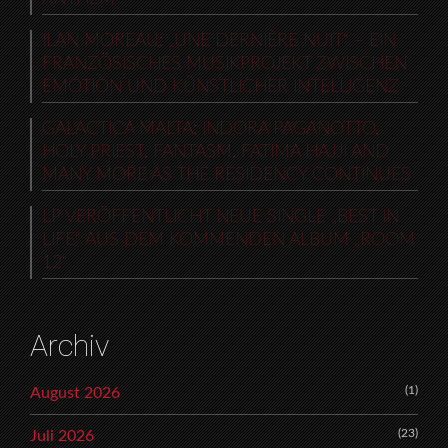
ILAN MOREAU: „UNE DERNIÈRE NUIT“ – EIN
FRANZÖSISCHES MUSIKPROJEKT ZWISCHEN
EMOTION UND KÜNSTLICHER INTELLIGENZ
GALACTICA MALTA: INDORA PAGANOTTO,
HOLY PRIEST, FANTASM, FATIMA HAJJI AND
MANY MORE AS THE RESIDENCY CONTINUES
LP VERÖFFENTLICHT NEUE SINGLE „BEST IN
LIFE“ AUS DEM KOMMENDEN ALBUM „ROOM
12“
Archiv
(1)
August 2026
(23)
Juli 2026