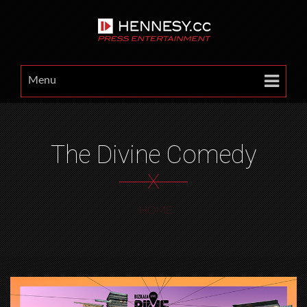
Menu
The Divine Comedy
X
HOME