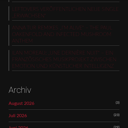
LEFTOVERS VERÖFFENTLICHEN NEUE SINGLE
„ERWACHSEN“
ANNA TUR REMIXES „I’M ALIVE“ – THE PAUL
OAKENFOLD AND INFECTED MUSHROOM
ANTHEM
ILAN MOREAU: „UNE DERNIÈRE NUIT“ – EIN
FRANZÖSISCHES MUSIKPROJEKT ZWISCHEN
EMOTION UND KÜNSTLICHER INTELLIGENZ
Archiv
(3)
August 2026
(23)
Juli 2026
(29)