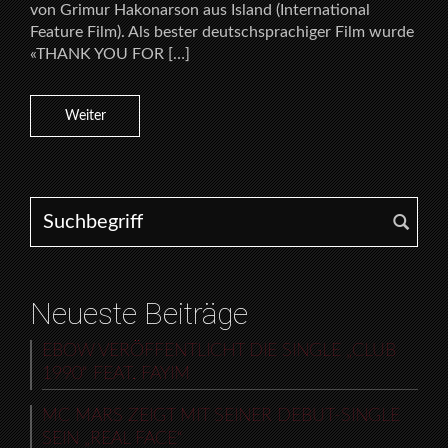
von Grimur Hakonarson aus Island (International
Feature Film). Als bester deutschsprachiger Film wurde
«THANK YOU FOR […]
Weiter
Search for:
Neueste Beiträge
EBOW VERÖFFENTLICHT DIE SINGLE „CLUB
1990“ FEAT. FAYIM
MC MARS ZEIGT MIT SEINER DEBUT-SINGLE
SEIN „REAL FACE“