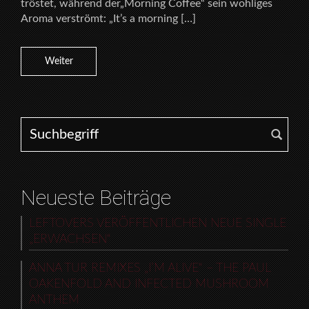
tröstet, während der„Morning Coffee“ sein wohliges
Aroma verströmt: „It’s a morning […]
Weiter
Search for:
Neueste Beiträge
LEFTOVERS VERÖFFENTLICHEN NEUE SINGLE
„ERWACHSEN“
ANNA TUR REMIXES „I’M ALIVE“ – THE PAUL
OAKENFOLD AND INFECTED MUSHROOM
ANTHEM