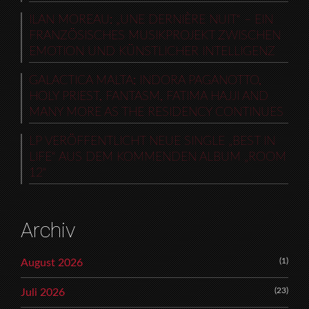
ILAN MOREAU: „UNE DERNIÈRE NUIT“ – EIN
FRANZÖSISCHES MUSIKPROJEKT ZWISCHEN
EMOTION UND KÜNSTLICHER INTELLIGENZ
GALACTICA MALTA: INDORA PAGANOTTO,
HOLY PRIEST, FANTASM, FATIMA HAJJI AND
MANY MORE AS THE RESIDENCY CONTINUES
LP VERÖFFENTLICHT NEUE SINGLE „BEST IN
LIFE“ AUS DEM KOMMENDEN ALBUM „ROOM
12“
Archiv
(1)
August 2026
(23)
Juli 2026